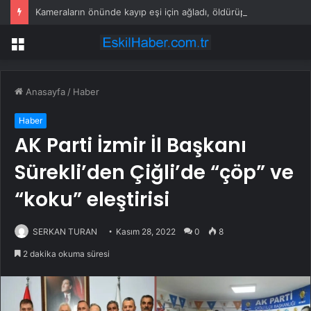
Kameraların önünde kayıp eşi için ağladı, öldürüp ormana götürdüğü ortaya çıktı!
Menü
Anasayfa
/
Haber
Haber
AK Parti İzmir İl Başkanı
Sürekli’den Çiğli’de “çöp” ve
“koku” eleştirisi
SERKAN TURAN
Kasım 28, 2022
0
8
2 dakika okuma süresi