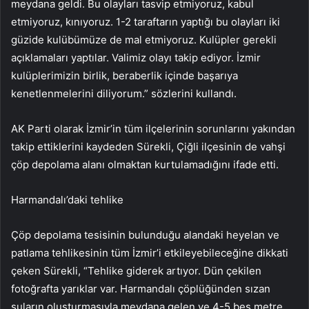
meydana geldi. Bu olayları tasvip etmiyoruz, kabul
etmiyoruz, kınıyoruz. 1-2 taraftarın yaptığı bu olayları iki
güzide kulübümüze de mal etmiyoruz. Kulüpler gerekli
açıklamaları yaptılar. Valimiz olayı takip ediyor. İzmir
kulüplerimizin birlik, beraberlik içinde başarıya
kenetlenmelerini diliyorum.” sözlerini kullandı.
AK Parti olarak İzmir’in tüm ilçelerinin sorunlarını yakından
takip ettiklerini kaydeden Sürekli, Çiğli ilçesinin de vahşi
çöp depolama alanı olmaktan kurtulamadığını ifade etti.
Harmandalı’daki tehlike
Çöp depolama tesisinin bulunduğu alandaki heyelan ve
patlama tehlikesinin tüm İzmir’i etkileyebileceğine dikkati
çeken Sürekli, “Tehlike giderek artıyor. Dün çekilen
fotoğrafta yarıklar var. Harmandalı çöplüğünden sızan
suların oluşturmasıyla meydana gelen ve 4-5 beş metre