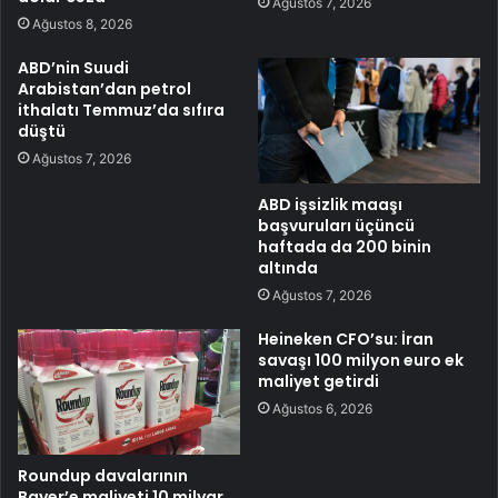
Ağustos 7, 2026
Ağustos 8, 2026
ABD’nin Suudi
Arabistan’dan petrol
ithalatı Temmuz’da sıfıra
düştü
Ağustos 7, 2026
ABD işsizlik maaşı
başvuruları üçüncü
haftada da 200 binin
altında
Ağustos 7, 2026
Heineken CFO’su: İran
savaşı 100 milyon euro ek
maliyet getirdi
Ağustos 6, 2026
Roundup davalarının
Bayer’e maliyeti 10 milyar