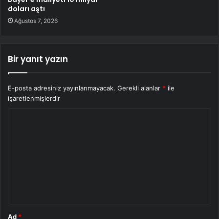
doları aştı
Ağustos 7, 2026
Bir yanıt yazın
E-posta adresiniz yayınlanmayacak.
Gerekli alanlar
*
ile
işaretlenmişlerdir
Y
o
r
u
m
*
Ad
*