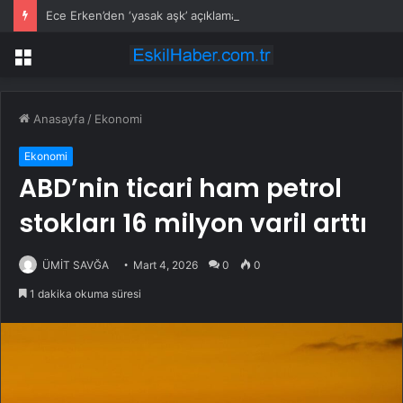
Ece Erken’den ‘yasak aşk’ açıklaması: Hukuki yollara başvuruyor
Menü
Anasayfa
/
Ekonomi
Ekonomi
ABD’nin ticari ham petrol
stokları 16 milyon varil arttı
ÜMİT SAVĞA
Mart 4, 2026
0
0
1 dakika okuma süresi