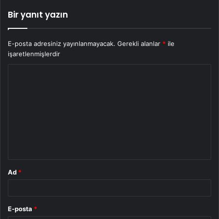
Bir yanıt yazın
E-posta adresiniz yayınlanmayacak.
Gerekli alanlar
*
ile
işaretlenmişlerdir
Y
o
r
u
m
*
Ad
*
E-posta
*