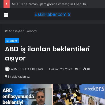
METEN ne zaman işlem görecek? Metgün Enerji halka arz kaç lot verdi?
Menü
Anasayfa
/
Ekonomi
Ekonomi
ABD iş ilanları beklentileri
aşıyor
AHMET BURAK BEKTAŞ
Haziran 20, 2023
0
10
Bir dakikadan az