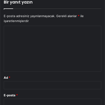
Bir yanıt yazın
E-posta adresiniz yayınlanmayacak.
Gerekli alanlar
*
ile
işaretlenmişlerdir
Y
o
r
u
m
*
Ad
*
E-posta
*