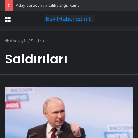
Aday sürücünün talihsizliği: Kamyondan ayrılan römork çarptı
Menü
Anasayfa
/
Saldırıları
Saldırıları