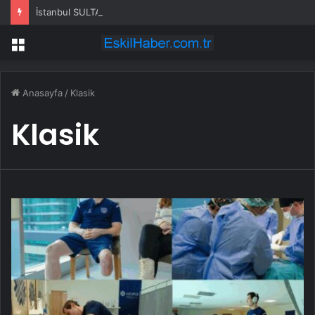
İstanbul SULTANBEYLİ su kesintisi! 25-26 Temmuz İSKİ Sultanbeyli su kesintisi ne zaman bitecek, sular ne zaman gelecek?
Menü
Anasayfa
/
Klasik
Klasik